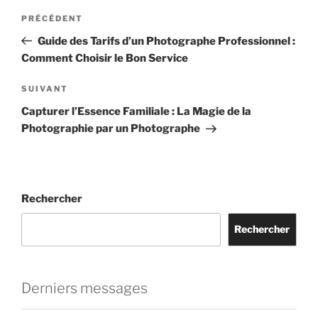
Navigation
Article
PRÉCÉDENT
de
précédent
Guide des Tarifs d’un Photographe Professionnel :
l’article
Comment Choisir le Bon Service
Article
SUIVANT
suivant
Capturer l’Essence Familiale : La Magie de la
Photographie par un Photographe
Rechercher
Rechercher
Derniers messages