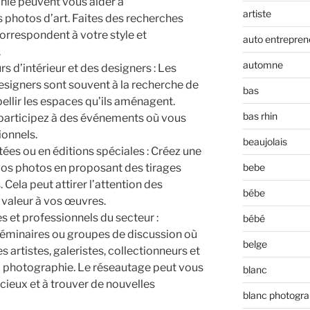
hie peuvent vous aider à
artiste
 photos d’art. Faites des recherches
orrespondent à votre style et
auto entrepren
.
automne
 d’intérieur et des designers : Les
designers sont souvent à la recherche de
bas
llir les espaces qu’ils aménagent.
bas rhin
participez à des événements où vous
ionnels.
beaujolais
ées ou en éditions spéciales : Créez une
 vos photos en proposant des tirages
bebe
. Cela peut attirer l’attention des
bébe
a valeur à vos œuvres.
s et professionnels du secteur :
bébé
séminaires ou groupes de discussion où
belge
 artistes, galeristes, collectionneurs et
a photographie. Le réseautage peut vous
blanc
écieux et à trouver de nouvelles
blanc photogra