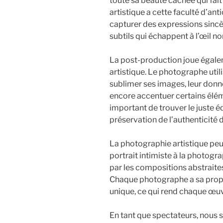
toute sa beauté cachée qui fait
artistique a cette faculté d’a
capturer des expressions sincè
subtils qui échappent à l’œil no
La post-production joue égalem
artistique. Le photographe util
sublimer ses images, leur donn
encore accentuer certains éléme
important de trouver le juste éq
préservation de l’authenticité 
La photographie artistique peu
portrait intimiste à la photog
par les compositions abstraites
Chaque photographe a sa propr
unique, ce qui rend chaque œuvr
En tant que spectateurs, nous 