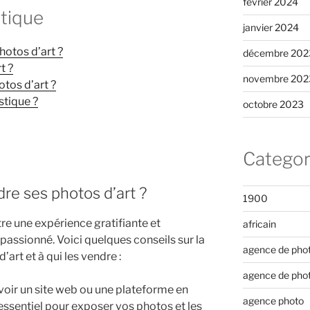
février 2024
tique
janvier 2024
otos d’art ?
décembre 202
t ?
novembre 202
otos d’art ?
stique ?
octobre 2023
Categor
re ses photos d’art ?
1900
re une expérience gratifiante et
africain
passionné. Voici quelques conseils sur la
agence de pho
art et à qui les vendre :
agence de pho
voir un site web ou une plateforme en
agence photo
 essentiel pour exposer vos photos et les