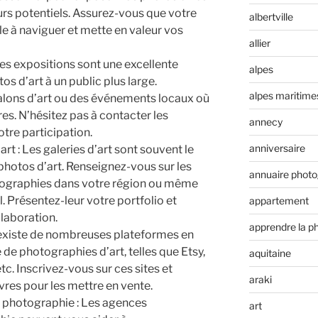
rs potentiels. Assurez-vous que votre
albertville
ile à naviguer et mette en valeur vos
allier
Les expositions sont une excellente
alpes
s d’art à un public plus large.
alpes maritime
alons d’art ou des événements locaux où
s. N’hésitez pas à contacter les
annecy
tre participation.
anniversaire
rt : Les galeries d’art sont souvent le
 photos d’art. Renseignez-vous sur les
annuaire phot
tographies dans votre région ou même
. Présentez-leur votre portfolio et
appartement
llaboration.
apprendre la p
l existe de nombreuses plateformes en
 de photographies d’art, telles que Etsy,
aquitaine
tc. Inscrivez-vous sur ces sites et
araki
res pour les mettre en vente.
e photographie : Les agences
art