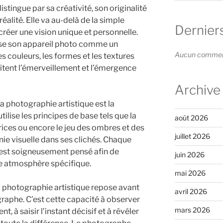
stingue par sa créativité, son originalité
réalité. Elle va au-delà de la simple
Dernier
créer une vision unique et personnelle.
lise son appareil photo comme un
Aucun commenta
es couleurs, les formes et les textures
itent l’émerveillement et l’émergence
Archive
la photographie artistique est la
lise les principes de base tels que la
août 2026
ctrices ou encore le jeu des ombres et des
juillet 2026
ie visuelle dans ses clichés. Chaque
 est soigneusement pensé afin de
juin 2026
e atmosphère spécifique.
mai 2026
la photographie artistique repose avant
avril 2026
ographe. C’est cette capacité à observer
mars 2026
, à saisir l’instant décisif et à révéler