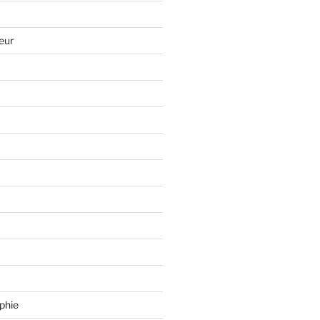
eur
phie