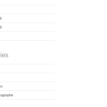
3
3
ies
to
tographe