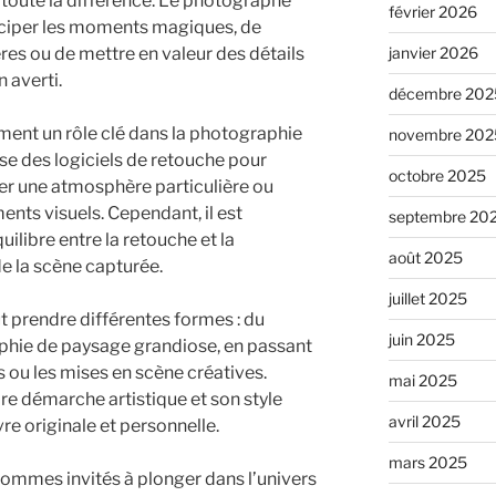
 toute la différence. Le photographe
février 2026
nticiper les moments magiques, de
res ou de mettre en valeur des détails
janvier 2026
n averti.
décembre 202
ent un rôle clé dans la photographie
novembre 202
ise des logiciels de retouche pour
octobre 2025
er une atmosphère particulière ou
nts visuels. Cependant, il est
septembre 20
uilibre entre la retouche et la
août 2025
de la scène capturée.
juillet 2025
t prendre différentes formes : du
juin 2025
raphie de paysage grandiose, en passant
 ou les mises en scène créatives.
mai 2025
e démarche artistique et son style
avril 2025
e originale et personnelle.
mars 2025
sommes invités à plonger dans l’univers