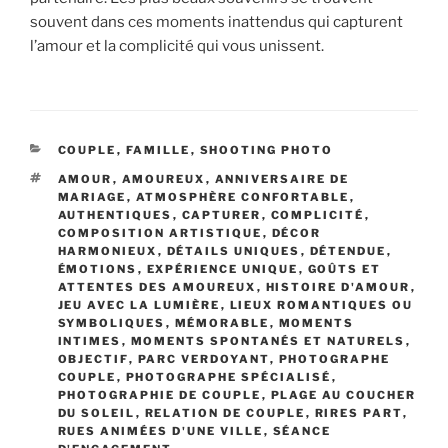
souvent dans ces moments inattendus qui capturent
l’amour et la complicité qui vous unissent.
CATÉGORIES
COUPLE
,
FAMILLE
,
SHOOTING PHOTO
ÉTIQUETTES
AMOUR
,
AMOUREUX
,
ANNIVERSAIRE DE
MARIAGE
,
ATMOSPHÈRE CONFORTABLE
,
AUTHENTIQUES
,
CAPTURER
,
COMPLICITÉ
,
COMPOSITION ARTISTIQUE
,
DÉCOR
HARMONIEUX
,
DÉTAILS UNIQUES
,
DÉTENDUE
,
ÉMOTIONS
,
EXPÉRIENCE UNIQUE
,
GOÛTS ET
ATTENTES DES AMOUREUX
,
HISTOIRE D'AMOUR
,
JEU AVEC LA LUMIÈRE
,
LIEUX ROMANTIQUES OU
SYMBOLIQUES
,
MÉMORABLE
,
MOMENTS
INTIMES
,
MOMENTS SPONTANÉS ET NATURELS
,
OBJECTIF
,
PARC VERDOYANT
,
PHOTOGRAPHE
COUPLE
,
PHOTOGRAPHE SPÉCIALISÉ
,
PHOTOGRAPHIE DE COUPLE
,
PLAGE AU COUCHER
DU SOLEIL
,
RELATION DE COUPLE
,
RIRES PART
,
RUES ANIMÉES D'UNE VILLE
,
SÉANCE