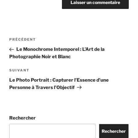
Navigation
Article
PRÉCÉDENT
de
précédent
Le Monochrome Intemporel : L’Art de la
l’article
Photographie Noir et Blanc
Article
SUIVANT
suivant
Le Photo Portrait : Capturer l’Essence d’une
Personne à Travers l’Objectif
Rechercher
Rechercher