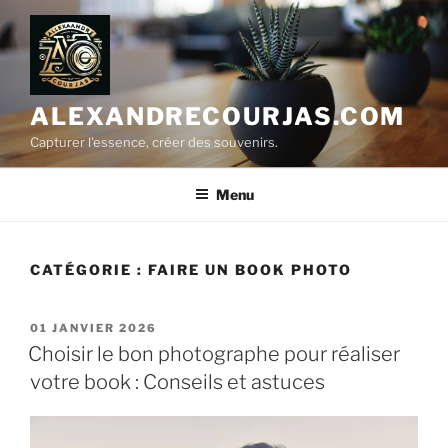
Aller
au
contenu
principal
ALEXANDRECOURJAS.COM
Capturer l'essence, créer des souvenirs.
Menu
CATÉGORIE :
FAIRE UN BOOK PHOTO
PUBLIÉ
01 JANVIER 2026
LE
Choisir le bon photographe pour réaliser
votre book : Conseils et astuces