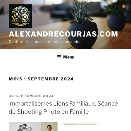
Aller
au
contenu
principal
ALEXANDRECOURJAS.COM
Capturer l'essence, créer des souvenirs.
Menu
MOIS :
SEPTEMBRE 2024
PUBLIÉ
30 SEPTEMBRE 2024
LE
Immortaliser les Liens Familiaux: Séance
de Shooting Photo en Famille