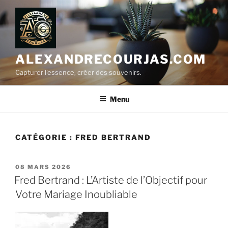
Aller
au
contenu
principal
ALEXANDRECOURJAS.COM
Capturer l'essence, créer des souvenirs.
Menu
CATÉGORIE :
FRED BERTRAND
PUBLIÉ
08 MARS 2026
LE
Fred Bertrand : L’Artiste de l’Objectif pour
Votre Mariage Inoubliable