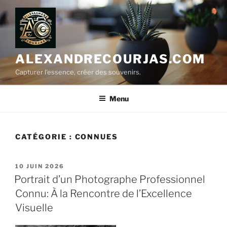
Aller
au
contenu
principal
ALEXANDRECOURJAS.COM
Capturer l'essence, créer des souvenirs.
Menu
CATÉGORIE :
CONNUES
PUBLIÉ
10 JUIN 2026
LE
Portrait d’un Photographe Professionnel
Connu: À la Rencontre de l’Excellence
Visuelle