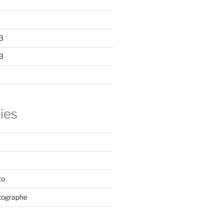
3
3
ies
to
tographe