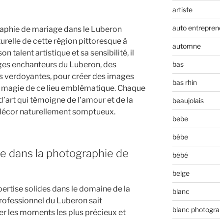
artiste
auto entrepren
raphie de mariage dans le Luberon
turelle de cette région pittoresque à
automne
n talent artistique et sa sensibilité, il
ages enchanteurs du Luberon, des
bas
s verdoyantes, pour créer des images
bas rhin
 la magie de ce lieu emblématique. Chaque
’art qui témoigne de l’amour et de la
beaujolais
décor naturellement somptueux.
bebe
bébe
se dans la photographie de
bébé
belge
ertise solides dans le domaine de la
blanc
rofessionnel du Luberon sait
blanc photogra
 les moments les plus précieux et