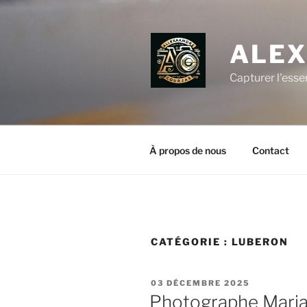
Aller
au
contenu
ALEX
principal
Capturer l'esse
À propos de nous
Contact
CATÉGORIE :
LUBERON
PUBLIÉ
03 DÉCEMBRE 2025
LE
Photographe Maria