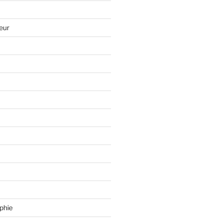
eur
phie