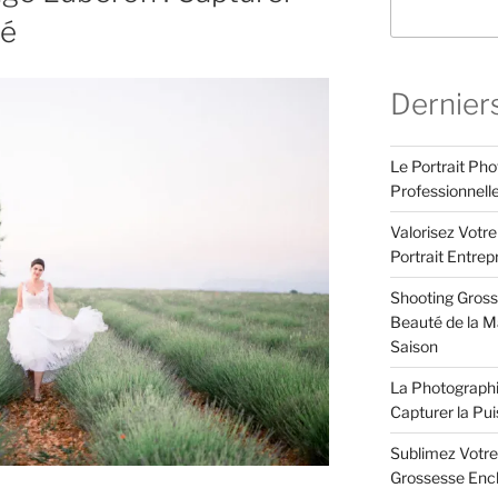
té
Dernier
Le Portrait Pho
Professionnell
Valorisez Votr
Portrait Entrep
Shooting Gross
Beauté de la Ma
Saison
La Photographi
Capturer la Pu
Sublimez Votre
Grossesse Enc