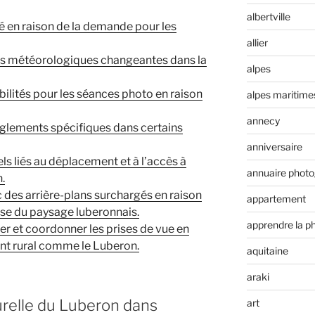
albertville
é en raison de la demande pour les
allier
ons météorologiques changeantes dans la
alpes
ibilités pour les séances photo en raison
alpes maritime
annecy
règlements spécifiques dans certains
anniversaire
ls liés au déplacement et à l’accès à
annuaire phot
.
 des arrière-plans surchargés en raison
appartement
nse du paysage luberonnais.
apprendre la p
er et coordonner les prises de vue en
nt rural comme le Luberon.
aquitaine
araki
urelle du Luberon dans
art