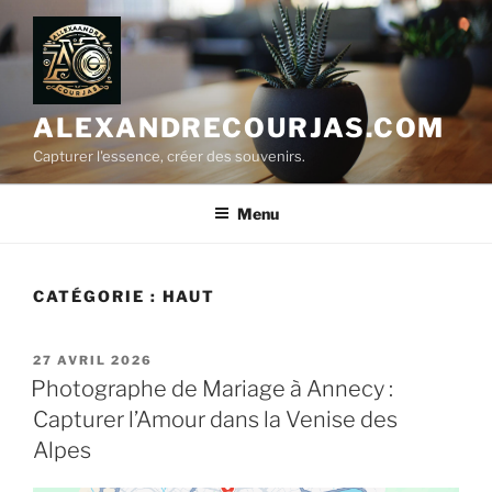
Aller
au
contenu
principal
ALEXANDRECOURJAS.COM
Capturer l'essence, créer des souvenirs.
Menu
CATÉGORIE :
HAUT
PUBLIÉ
27 AVRIL 2026
LE
Photographe de Mariage à Annecy :
Capturer l’Amour dans la Venise des
Alpes