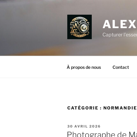
Aller
au
contenu
ALEX
principal
Capturer l'esse
À propos de nous
Contact
CATÉGORIE :
NORMANDI
PUBLIÉ
30 AVRIL 2026
LE
Photographe de Ma