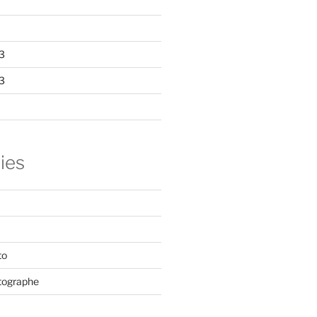
3
3
ies
to
tographe