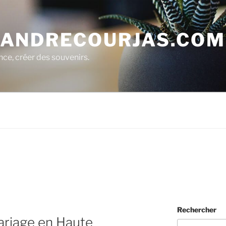
ANDRECOURJAS.COM
nce, créer des souvenirs.
E
Rechercher
riage en Haute