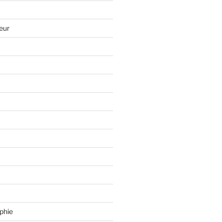
eur
phie