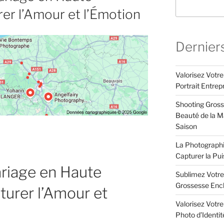
er l’Amour et l’Émotion
Dernier
Valorisez Votr
Portrait Entrep
Shooting Gross
Beauté de la Ma
Saison
La Photographi
Capturer la Pu
riage en Haute
Sublimez Votre
Grossesse Enc
turer l’Amour et
Valorisez Votr
Photo d’Identi