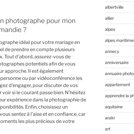
albertville
allier
on photographe pour mon
mandie ?
alpes
alpes maritime
ographe idéal pour votre mariage en
iel de prendre en compte plusieurs
annecy
ix. Tout d’abord, assurez-vous de
anniversaire
hotographes potentiels afin de vous
leur approche. Il est également
annuaire phot
personne ou par vidéoconférence les
appartement
ez d’engager, pour discuter de vos
r voir si le courant passe bien. N’hésitez
apprendre la p
leur expérience dans la photographie de
aquitaine
sponibilités. Enfin, choisissez un
us sentez à l’aise et en confiance, car
araki
moments les plus précieux de votre
art