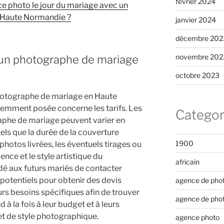
février 2024
 photo le jour du mariage avec un
 Haute Normandie ?
janvier 2024
décembre 202
novembre 202
d’un photographe de mariage
octobre 2023
 photographe de mariage en Haute
emment posée concerne les tarifs. Les
Categor
aphe de mariage peuvent varier en
tels que la durée de la couverture
1900
hotos livrées, les éventuels tirages ou
ence et le style artistique du
africain
é aux futurs mariés de contacter
otentiels pour obtenir des devis
agence de pho
urs besoins spécifiques afin de trouver
agence de pho
à la fois à leur budget et à leurs
et de style photographique.
agence photo