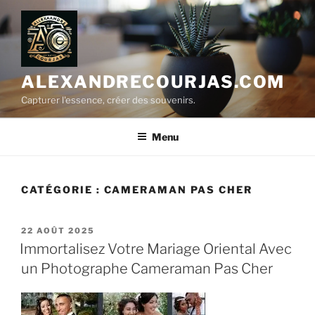
Aller
au
contenu
principal
ALEXANDRECOURJAS.COM
Capturer l'essence, créer des souvenirs.
Menu
CATÉGORIE :
CAMERAMAN PAS CHER
PUBLIÉ
22 AOÛT 2025
LE
Immortalisez Votre Mariage Oriental Avec
un Photographe Cameraman Pas Cher