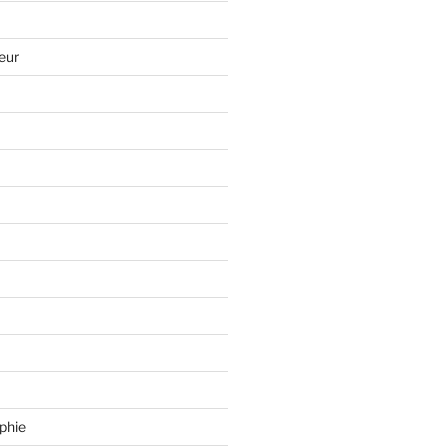
eur
phie