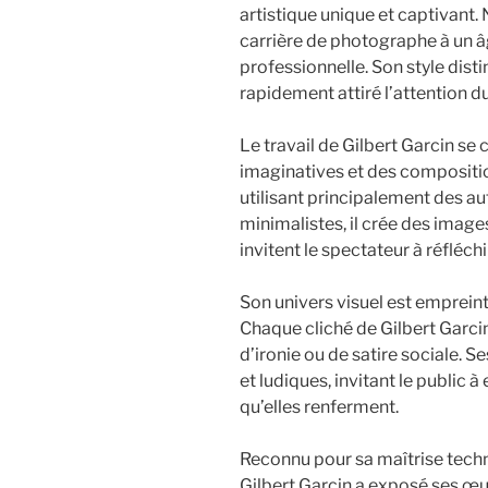
artistique unique et captivant.
carrière de photographe à un â
professionnelle. Son style dist
rapidement attiré l’attention 
Le travail de Gilbert Garcin se
imaginatives et des compositi
utilisant principalement des a
minimalistes, il crée des images 
invitent le spectateur à réfléchi
Son univers visuel est empreint
Chaque cliché de Gilbert Garcin
d’ironie ou de satire sociale. 
et ludiques, invitant le public 
qu’elles renferment.
Reconnu pour sa maîtrise techni
Gilbert Garcin a exposé ses œu