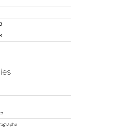
3
3
ies
to
tographe