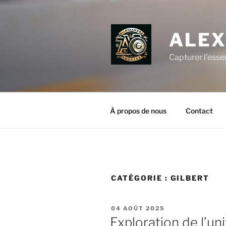
Aller
au
contenu
ALEX
principal
Capturer l'esse
À propos de nous
Contact
CATÉGORIE :
GILBERT
PUBLIÉ
04 AOÛT 2025
LE
Exploration de l’uni