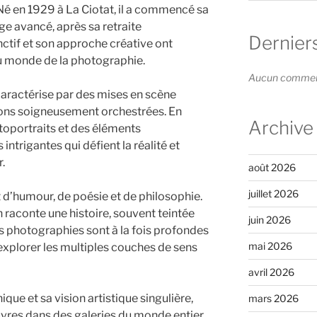
 Né en 1929 à La Ciotat, il a commencé sa
ge avancé, après sa retraite
Dernier
inctif et son approche créative ont
du monde de la photographie.
Aucun commenta
 caractérise par des mises en scène
ons soigneusement orchestrées. En
Archive
utoportraits et des éléments
intrigantes qui défient la réalité et
r.
août 2026
juillet 2026
 d’humour, de poésie et de philosophie.
 raconte une histoire, souvent teintée
juin 2026
Ses photographies sont à la fois profondes
mai 2026
à explorer les multiples couches de sens
avril 2026
que et sa vision artistique singulière,
mars 2026
vres dans des galeries du monde entier.