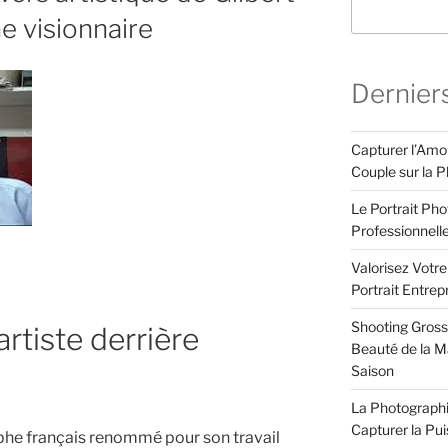
e visionnaire
Dernier
Capturer l’Amo
Couple sur la P
Le Portrait Pho
Professionnell
Valorisez Votr
Portrait Entrep
Shooting Gross
’artiste derrière
Beauté de la Ma
Saison
La Photographi
Capturer la Pu
phe français renommé pour son travail