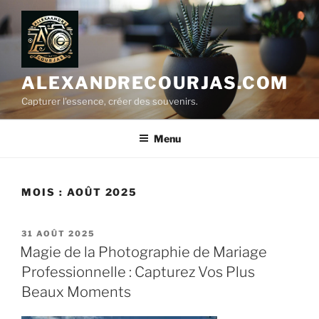
Aller
au
contenu
principal
ALEXANDRECOURJAS.COM
Capturer l'essence, créer des souvenirs.
Menu
MOIS :
AOÛT 2025
PUBLIÉ
31 AOÛT 2025
LE
Magie de la Photographie de Mariage
Professionnelle : Capturez Vos Plus
Beaux Moments