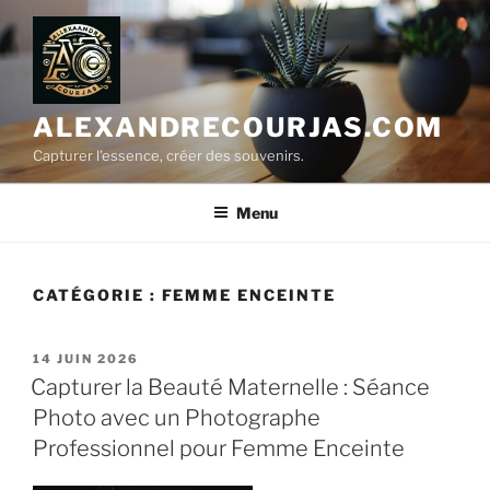
Aller
au
contenu
principal
ALEXANDRECOURJAS.COM
Capturer l'essence, créer des souvenirs.
Menu
CATÉGORIE :
FEMME ENCEINTE
PUBLIÉ
14 JUIN 2026
LE
Capturer la Beauté Maternelle : Séance
Photo avec un Photographe
Professionnel pour Femme Enceinte