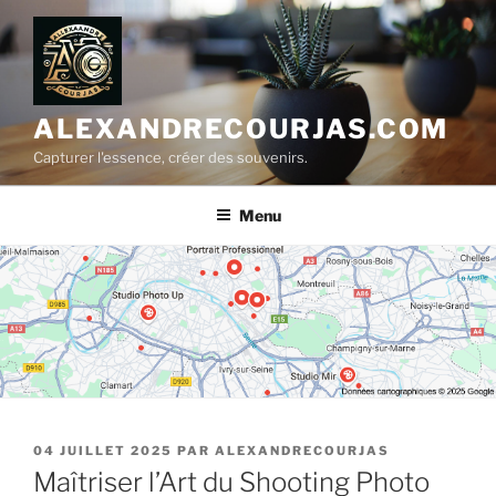
Aller
au
contenu
principal
ALEXANDRECOURJAS.COM
Capturer l'essence, créer des souvenirs.
Menu
PUBLIÉ
04 JUILLET 2025
PAR
ALEXANDRECOURJAS
LE
Maîtriser l’Art du Shooting Photo