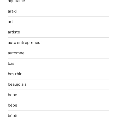
aquitaine
araki
art
artiste
auto entrepreneur
automne
bas
bas rhin
beaujolais
bebe
bébe
bébé