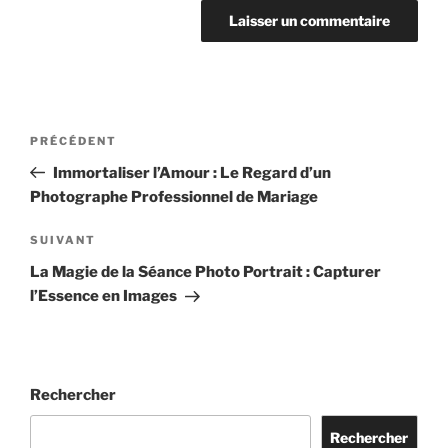
Navigation
Article
PRÉCÉDENT
de
précédent
Immortaliser l’Amour : Le Regard d’un
l’article
Photographe Professionnel de Mariage
Article
SUIVANT
suivant
La Magie de la Séance Photo Portrait : Capturer
l’Essence en Images
Rechercher
Rechercher