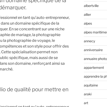
 un domaine spécifique de la
albertville
 démarquer.
allier
essionnel en tant qu’auto-entrepreneur,
er dans un domaine spécifique de la
alpes
uer. En se concentrant sur une niche
alpes maritime
raphie de mariage, la photographie
e ou la photographie de voyage, le
annecy
ompétences et son style pour offrir des
anniversaire
. Cette spécialisation permet non
blic spécifique, mais aussi de se
annuaire phot
ans son domaine, renforçant ainsi sa
appartement
e marché.
apprendre la p
aquitaine
lio de qualité pour mettre en
araki
art
essionnel en tant qu’auto-entrepreneur,