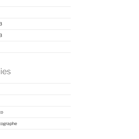
3
3
ies
to
tographe