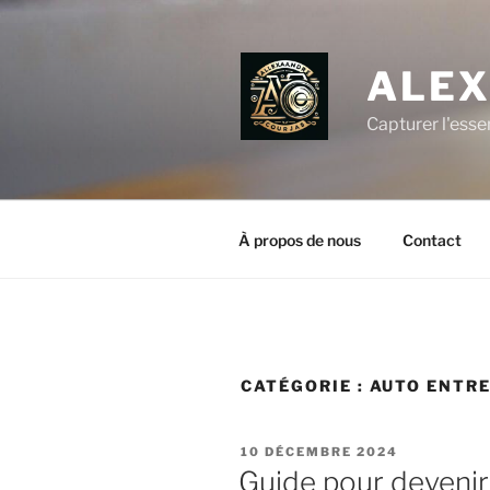
Aller
au
contenu
ALEX
principal
Capturer l'esse
À propos de nous
Contact
CATÉGORIE :
AUTO ENTR
PUBLIÉ
10 DÉCEMBRE 2024
LE
Guide pour deveni