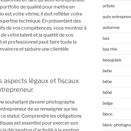
artiste
n portfolio de qualité pour mettre en
o est votre vitrine, il doit refléter votre
auto entrepren
 expertise technique. En présentant des
automne
tifs de vos compétences, vous montrez à
 de votre talent et la qualité de vos
bas
é et professionnel peut faire toute la
onvaincre et séduire une clientèle
bas rhin
beaujolais
bebe
es aspects légaux et fiscaux
bébe
ntrepreneur.
bébé
onne souhaitant devenir photographe
belge
entrepreneur de se renseigner sur les
blanc
à ce statut. Comprendre les obligations
idiques est essentiel pour exercer son
blanc photogra
 la déclaration d’activité à la gestion