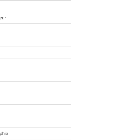
eur
phie