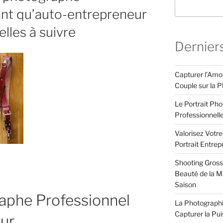
ant qu’auto-entrepreneur
elles à suivre
Dernier
Capturer l’Amo
Couple sur la P
Le Portrait Pho
Professionnell
Valorisez Votr
Portrait Entrep
Shooting Gross
Beauté de la Ma
Saison
aphe Professionnel
La Photographi
Capturer la Pu
ur