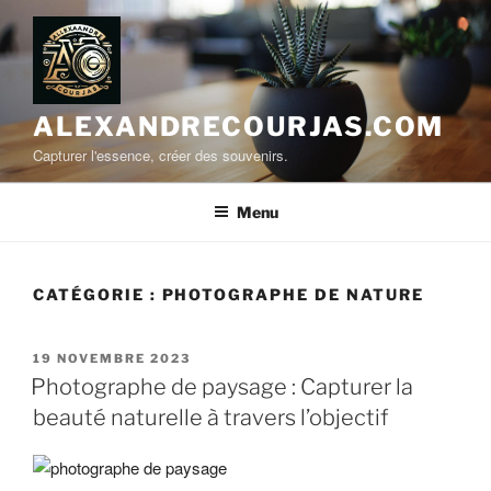
Aller
au
contenu
principal
ALEXANDRECOURJAS.COM
Capturer l'essence, créer des souvenirs.
Menu
CATÉGORIE :
PHOTOGRAPHE DE NATURE
PUBLIÉ
19 NOVEMBRE 2023
LE
Photographe de paysage : Capturer la
beauté naturelle à travers l’objectif