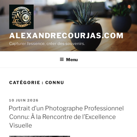
Aller
au
contenu
principal
ALEXANDRECOURJAS.COM
Capturer l'essence, créer des souvenirs.
Menu
CATÉGORIE :
CONNU
PUBLIÉ
10 JUIN 2026
LE
Portrait d’un Photographe Professionnel
Connu: À la Rencontre de l’Excellence
Visuelle