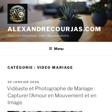
Aller
au
contenu
principal
ALEXANDRECOURJAS.COM
Capturer l'essence, créer des souvenirs.
Menu
CATÉGORIE :
VIDEO MARIAGE
PUBLIÉ
30 JANVIER 2026
LE
Vidéaste et Photographe de Mariage :
Capturer l’Amour en Mouvement et en
Image