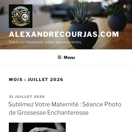
Aller
au
contenu
principal
ALEXANDRECOURJAS.COM
Capturer l'essence, créer des souvenirs.
Menu
MOIS :
JUILLET 2026
PUBLIÉ
31 JUILLET 2026
LE
Sublimez Votre Maternité : Séance Photo
de Grossesse Enchanteresse