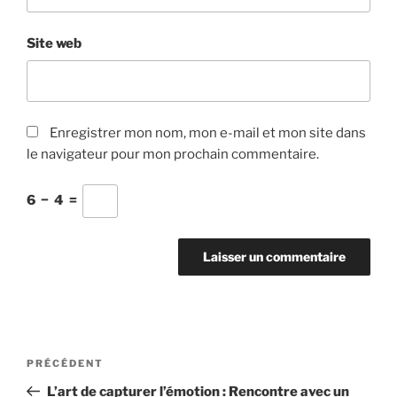
Site web
Enregistrer mon nom, mon e-mail et mon site dans
le navigateur pour mon prochain commentaire.
6
−
4
=
Navigation
Article
PRÉCÉDENT
de
précédent
L’art de capturer l’émotion : Rencontre avec un