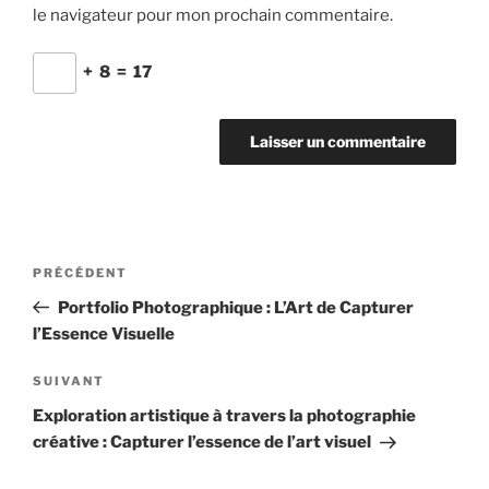
le navigateur pour mon prochain commentaire.
+
8
=
17
Navigation
Article
PRÉCÉDENT
de
précédent
Portfolio Photographique : L’Art de Capturer
l’article
l’Essence Visuelle
Article
SUIVANT
suivant
Exploration artistique à travers la photographie
créative : Capturer l’essence de l’art visuel