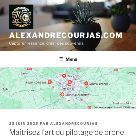
Aller
au
contenu
principal
ALEXANDRECOURJAS.COM
Capturer l'essence, créer des souvenirs.
Menu
PUBLIÉ
23 JUIN 2025
PAR
ALEXANDRECOURJAS
LE
Maîtrisez l’art du pilotage de drone