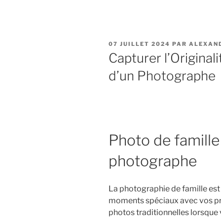
PUBLIÉ
07 JUILLET 2024
PAR
ALEXAN
LE
Capturer l’Originali
d’un Photographe
Photo de famille
photographe
La photographie de famille es
moments spéciaux avec vos pr
photos traditionnelles lorsqu