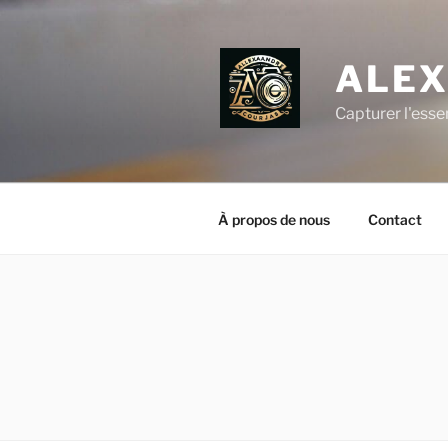
Aller
au
contenu
ALEX
principal
Capturer l'esse
À propos de nous
Contact