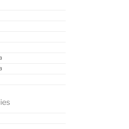
3
3
ies