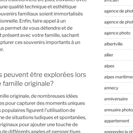
une qualité technique et esthétique
agence de pho
ouvenirs familiaux soient immortalisés
onnelle. Enfin, faire appel à un
agence de pho
us permet de vous détendre et de
agence photo
présent avec votre famille, sachant
apturer ces souvenirs importants à un
albertville
r.
allier
alpes
s peuvent être explorées lors
alpes maritime
famille originale?
annecy
ille originale, de nombreuses idées
anniversaire
ées pour capturer des moments uniques
annuaire phot
populaires figurent l’utilisation de
ène de situations ludiques et spontanées,
appartement
originaux pour ajouter une touche de
on de différents angles et perspectives
apprendre la p