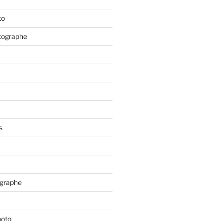
to
tographe
s
ographe
hoto