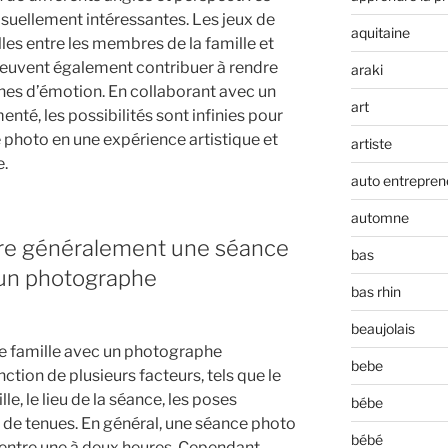
suellement intéressantes. Les jeux de
aquitaine
lles entre les membres de la famille et
peuvent également contribuer à rendre
araki
ines d’émotion. En collaborant avec un
art
nté, les possibilités sont infinies pour
photo en une expérience artistique et
artiste
e.
auto entrepren
automne
re généralement une séance
bas
 un photographe
bas rhin
beaujolais
e famille avec un photographe
bebe
ction de plusieurs facteurs, tels que le
, le lieu de la séance, les poses
bébe
de tenues. En général, une séance photo
bébé
 entre une à deux heures. Cependant,