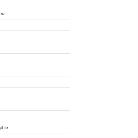
eur
phie