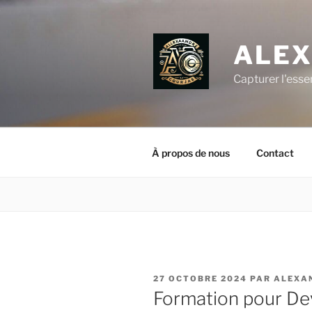
Aller
au
contenu
ALEX
principal
Capturer l'esse
À propos de nous
Contact
PUBLIÉ
27 OCTOBRE 2024
PAR
ALEXA
LE
Formation pour De