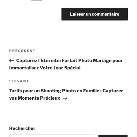
Navigation
Article
PRÉCÉDENT
de
précédent
Capturez l’Éternité: Forfait Photo Mariage pour
l’article
Immortaliser Votre Jour Spécial
Article
SUIVANT
suivant
Tarifs pour un Shooting Photo en Famille : Capturer
vos Moments Précieux
Rechercher