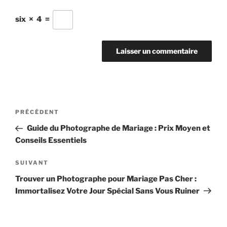
six
×
4
=
Navigation
Article
PRÉCÉDENT
de
précédent
Guide du Photographe de Mariage : Prix Moyen et
l’article
Conseils Essentiels
Article
SUIVANT
suivant
Trouver un Photographe pour Mariage Pas Cher :
Immortalisez Votre Jour Spécial Sans Vous Ruiner