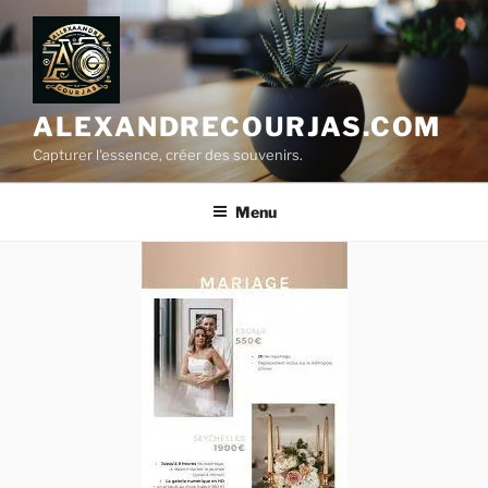
Aller
au
contenu
principal
ALEXANDRECOURJAS.COM
Capturer l'essence, créer des souvenirs.
Menu