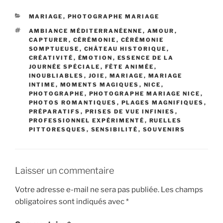
CATÉGORIES
MARIAGE
,
PHOTOGRAPHE MARIAGE
ÉTIQUETTES
AMBIANCE MÉDITERRANÉENNE
,
AMOUR
,
CAPTURER
,
CÉRÉMONIE
,
CÉRÉMONIE
SOMPTUEUSE
,
CHÂTEAU HISTORIQUE
,
CRÉATIVITÉ
,
ÉMOTION
,
ESSENCE DE LA
JOURNÉE SPÉCIALE
,
FÊTE ANIMÉE
,
INOUBLIABLES
,
JOIE
,
MARIAGE
,
MARIAGE
INTIME
,
MOMENTS MAGIQUES
,
NICE
,
PHOTOGRAPHE
,
PHOTOGRAPHE MARIAGE NICE
,
PHOTOS ROMANTIQUES
,
PLAGES MAGNIFIQUES
,
PRÉPARATIFS
,
PRISES DE VUE INFINIES
,
PROFESSIONNEL EXPÉRIMENTÉ
,
RUELLES
PITTORESQUES
,
SENSIBILITÉ
,
SOUVENIRS
Laisser un commentaire
Votre adresse e-mail ne sera pas publiée.
Les champs
obligatoires sont indiqués avec
*