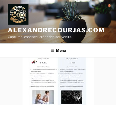
Aller
au
contenu
principal
ALEXANDRECOURJAS.COM
Capturer l'essence, créer des souvenirs.
Menu