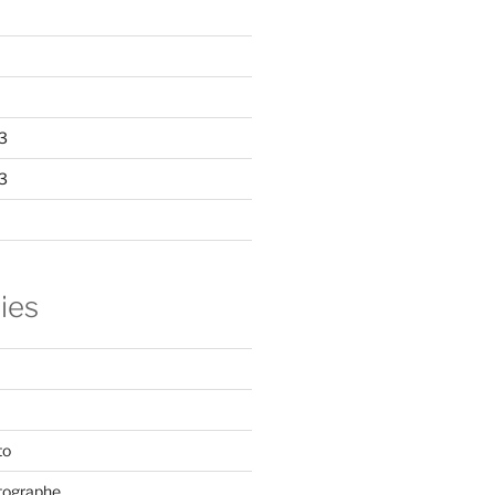
3
3
ies
to
tographe