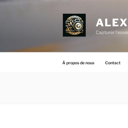
Aller
au
contenu
ALEX
principal
Capturer l'esse
À propos de nous
Contact