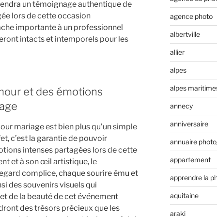
iendra un témoignage authentique de
gée lors de cette occasion
agence photo
tâche importante à un professionnel
albertville
eront intacts et intemporels pour les
allier
alpes
alpes maritime
amour et des émotions
iage
annecy
anniversaire
our mariage est bien plus qu’un simple
et, c’est la garantie de pouvoir
annuaire phot
otions intenses partagées lors de cette
appartement
t et à son œil artistique, le
egard complice, chaque sourire ému et
apprendre la p
si des souvenirs visuels qui
aquitaine
 et de la beauté de cet événement
dront des trésors précieux que les
araki