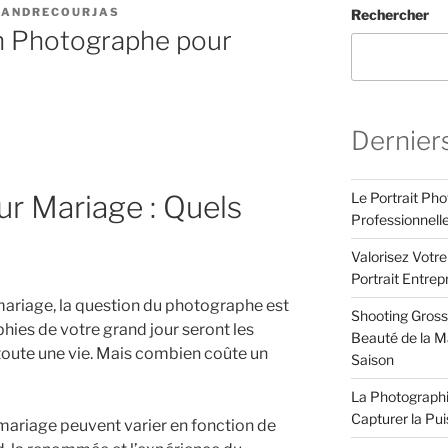
XANDRECOURJAS
Rechercher
un Photographe pour
Dernier
Le Portrait Pho
r Mariage : Quels
Professionnell
Valorisez Votr
Portrait Entrep
n mariage, la question du photographe est
Shooting Gross
phies de votre grand jour seront les
Beauté de la Ma
 toute une vie. Mais combien coûte un
Saison
La Photographi
Capturer la Pu
mariage peuvent varier en fonction de