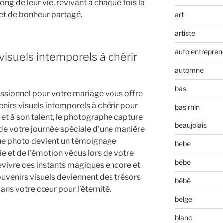
ong de leur vie, revivant à chaque fois la
t de bonheur partagé.
art
artiste
auto entrepren
visuels intemporels à chérir
automne
bas
sionnel pour votre mariage vous offre
enirs visuels intemporels à chérir pour
bas rhin
 et à son talent, le photographe capture
beaujolais
de votre journée spéciale d’une manière
ue photo devient un témoignage
bebe
ie et de l’émotion vécus lors de votre
bébe
evivre ces instants magiques encore et
ouvenirs visuels deviennent des trésors
bébé
ans votre cœur pour l’éternité.
belge
blanc