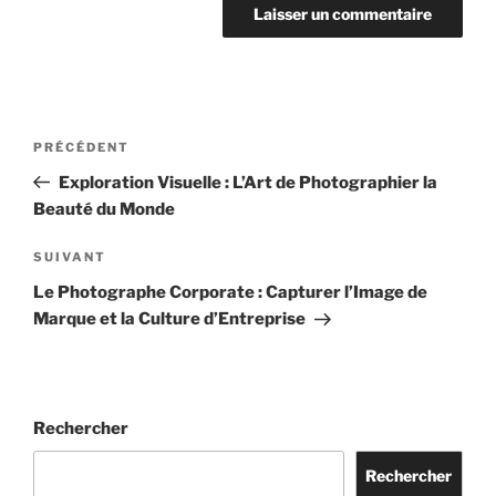
Navigation
Article
PRÉCÉDENT
de
précédent
Exploration Visuelle : L’Art de Photographier la
l’article
Beauté du Monde
Article
SUIVANT
suivant
Le Photographe Corporate : Capturer l’Image de
Marque et la Culture d’Entreprise
Rechercher
Rechercher