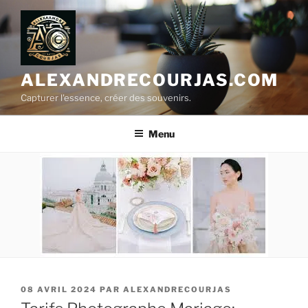
Aller
au
contenu
principal
ALEXANDRECOURJAS.COM
Capturer l'essence, créer des souvenirs.
Menu
PUBLIÉ
08 AVRIL 2024
PAR
ALEXANDRECOURJAS
LE