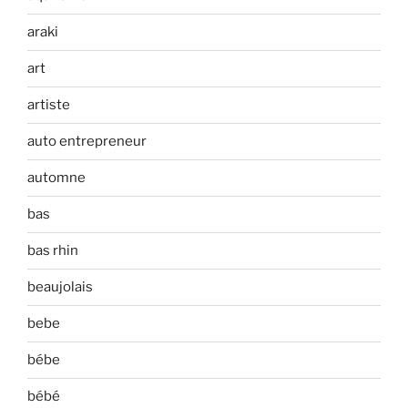
araki
art
artiste
auto entrepreneur
automne
bas
bas rhin
beaujolais
bebe
bébe
bébé