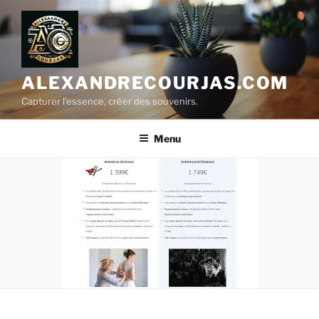
Aller
au
contenu
principal
ALEXANDRECOURJAS.COM
Capturer l'essence, créer des souvenirs.
Menu