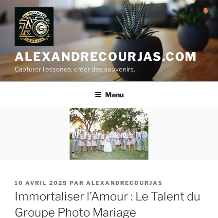
Aller
au
contenu
principal
ALEXANDRECOURJAS.COM
Capturer l'essence, créer des souvenirs.
Menu
PUBLIÉ
10 AVRIL 2025
PAR
ALEXANDRECOURJAS
LE
Immortaliser l’Amour : Le Talent du
Groupe Photo Mariage