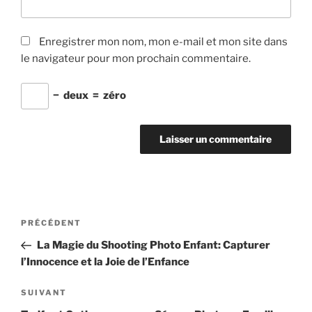
Enregistrer mon nom, mon e-mail et mon site dans
le navigateur pour mon prochain commentaire.
−
deux
=
zéro
Navigation
Article
PRÉCÉDENT
de
précédent
La Magie du Shooting Photo Enfant: Capturer
l’article
l’Innocence et la Joie de l’Enfance
Article
SUIVANT
suivant