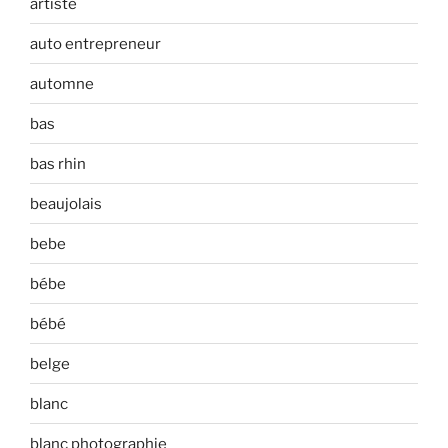
artiste
auto entrepreneur
automne
bas
bas rhin
beaujolais
bebe
bébe
bébé
belge
blanc
blanc photographie