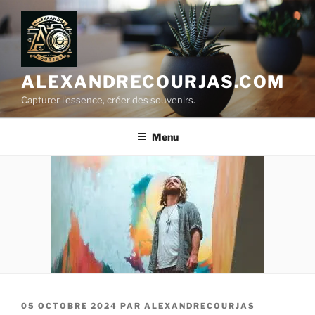
Aller
au
contenu
principal
ALEXANDRECOURJAS.COM
Capturer l'essence, créer des souvenirs.
Menu
PUBLIÉ
05 OCTOBRE 2024
PAR
ALEXANDRECOURJAS