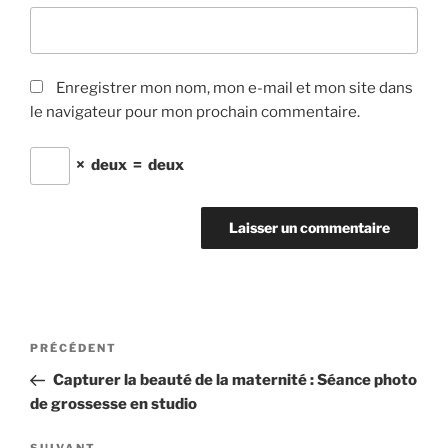
Enregistrer mon nom, mon e-mail et mon site dans
le navigateur pour mon prochain commentaire.
×
deux
=
deux
Navigation
Article
PRÉCÉDENT
de
précédent
Capturer la beauté de la maternité : Séance photo
l’article
de grossesse en studio
SUIVANT