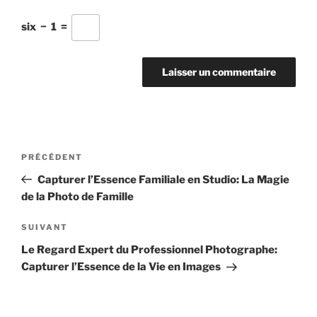
six
−
1
=
Navigation
Article
PRÉCÉDENT
de
précédent
Capturer l’Essence Familiale en Studio: La Magie
l’article
de la Photo de Famille
Article
SUIVANT
suivant
Le Regard Expert du Professionnel Photographe:
Capturer l’Essence de la Vie en Images