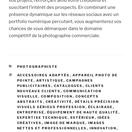
vos projets, renforçant ainsi votre crédibilité et
suscitant l’intérêt des prospects. En combinant une
présence dynamique sur les réseaux sociaux avec un
portfolio numérique percutant, vous augmenterez vos
chances de vous démarquer dans le domaine
compétitif de la photographie commerciale.
CATÉGORIES
PHOTOGRAPHISTE
ÉTIQUETTES
ACCESSOIRES ADAPTÉS
,
APPAREIL PHOTO DE
POINTE
,
ARTISTIQUE
,
CAMPAGNES
PUBLICITAIRES
,
CATALOGUES
,
CLIENTS
NOUVEAUX CLIENTS
,
COMMUNICATION
VISUELLE
,
COMPOSITION
,
CONCEPTS
ABSTRAITS
,
CRÉATIVITÉ
,
DÉTAILS PRÉCISION
VISUELS SÉRIEUX PROFESSION
,
ÉCLAIRAGE
,
ENTREPRISE
,
ÉQUIPEMENT DE HAUTE QUALITÉ
,
EXPERTISE TECHNIQUE
,
EXTÉRIEUR
,
IDÉES
CRÉATIVES
,
IMAGE DE MARQUE
,
IMAGES
NETTES ET PROFESSIONNELLES
,
INNOVATION
,