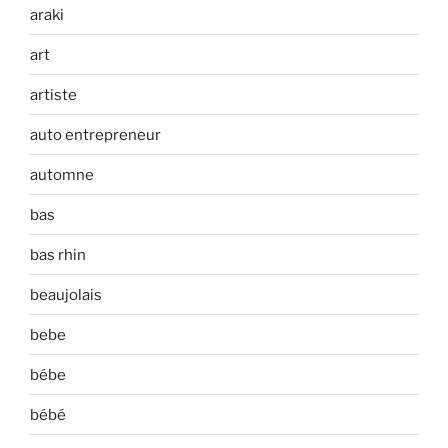
araki
art
artiste
auto entrepreneur
automne
bas
bas rhin
beaujolais
bebe
bébe
bébé