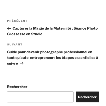
Navigation
Article
PRÉCÉDENT
de
précédent
Capturer la Magie de la Maternité : Séance Photo
l’article
Grossesse en Studio
Article
SUIVANT
suivant
Guide pour devenir photographe professionnel en
tant qu’auto-entrepreneur : les étapes essentielles à
suivre
Rechercher
Rechercher