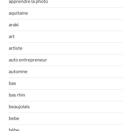
apprendre la photo
aquitaine
araki
art
artiste
auto entrepreneur
automne
bas
bas rhin
beaujolais
bebe
bébe