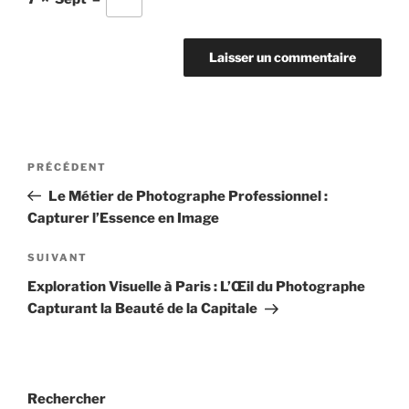
Navigation
Article
PRÉCÉDENT
de
précédent
Le Métier de Photographe Professionnel :
l’article
Capturer l’Essence en Image
Article
SUIVANT
suivant
Exploration Visuelle à Paris : L’Œil du Photographe
Capturant la Beauté de la Capitale
Rechercher