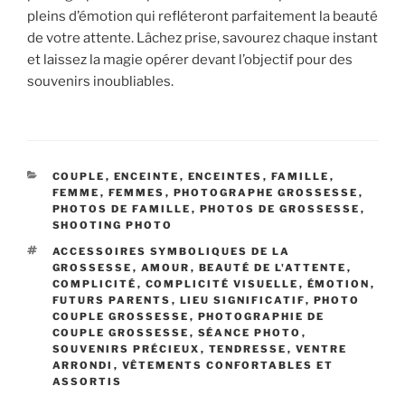
pleins d’émotion qui refléteront parfaitement la beauté
de votre attente. Lâchez prise, savourez chaque instant
et laissez la magie opérer devant l’objectif pour des
souvenirs inoubliables.
CATÉGORIES
COUPLE
,
ENCEINTE
,
ENCEINTES
,
FAMILLE
,
FEMME
,
FEMMES
,
PHOTOGRAPHE GROSSESSE
,
PHOTOS DE FAMILLE
,
PHOTOS DE GROSSESSE
,
SHOOTING PHOTO
ÉTIQUETTES
ACCESSOIRES SYMBOLIQUES DE LA
GROSSESSE
,
AMOUR
,
BEAUTÉ DE L'ATTENTE
,
COMPLICITÉ
,
COMPLICITÉ VISUELLE
,
ÉMOTION
,
FUTURS PARENTS
,
LIEU SIGNIFICATIF
,
PHOTO
COUPLE GROSSESSE
,
PHOTOGRAPHIE DE
COUPLE GROSSESSE
,
SÉANCE PHOTO
,
SOUVENIRS PRÉCIEUX
,
TENDRESSE
,
VENTRE
ARRONDI
,
VÊTEMENTS CONFORTABLES ET
ASSORTIS