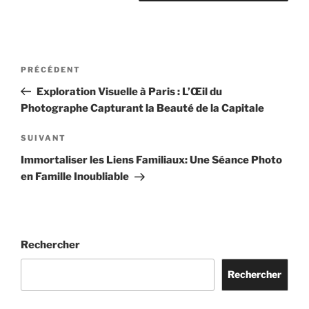
Navigation
Article
PRÉCÉDENT
de
précédent
Exploration Visuelle à Paris : L’Œil du
l’article
Photographe Capturant la Beauté de la Capitale
Article
SUIVANT
suivant
Immortaliser les Liens Familiaux: Une Séance Photo
en Famille Inoubliable
Rechercher
Rechercher