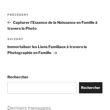
Navigation
Article
PRÉCÉDENT
de
précédent
Capturer l’Essence de la Naissance en Famille à
l’article
travers la Photo
Article
SUIVANT
suivant
Immortaliser les Liens Familiaux à travers la
Photographie en Famille
Rechercher
Rechercher
Derniers messages