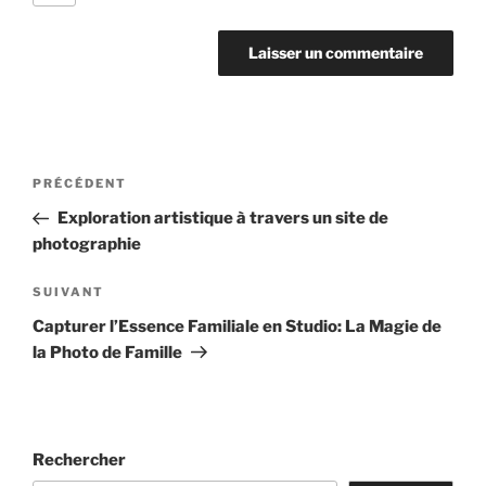
Navigation
Article
PRÉCÉDENT
de
précédent
Exploration artistique à travers un site de
l’article
photographie
Article
SUIVANT
suivant
Capturer l’Essence Familiale en Studio: La Magie de
la Photo de Famille
Rechercher