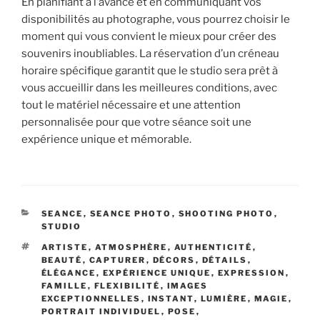
En planifiant à l’avance et en communiquant vos
disponibilités au photographe, vous pourrez choisir le
moment qui vous convient le mieux pour créer des
souvenirs inoubliables. La réservation d’un créneau
horaire spécifique garantit que le studio sera prêt à
vous accueillir dans les meilleures conditions, avec
tout le matériel nécessaire et une attention
personnalisée pour que votre séance soit une
expérience unique et mémorable.
CATÉGORIES
SEANCE
,
SEANCE PHOTO
,
SHOOTING PHOTO
,
STUDIO
ÉTIQUETTES
ARTISTE
,
ATMOSPHÈRE
,
AUTHENTICITÉ
,
BEAUTÉ
,
CAPTURER
,
DÉCORS
,
DÉTAILS
,
ÉLÉGANCE
,
EXPÉRIENCE UNIQUE
,
EXPRESSION
,
FAMILLE
,
FLEXIBILITÉ
,
IMAGES
EXCEPTIONNELLES
,
INSTANT
,
LUMIÈRE
,
MAGIE
,
PORTRAIT INDIVIDUEL
,
POSE
,