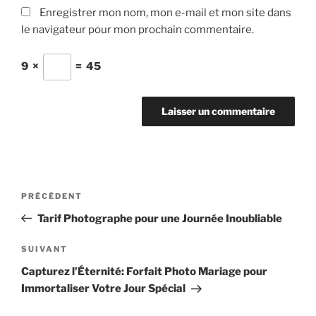
Enregistrer mon nom, mon e-mail et mon site dans
le navigateur pour mon prochain commentaire.
9
×
=
45
Navigation
Article
PRÉCÉDENT
de
précédent
Tarif Photographe pour une Journée Inoubliable
l’article
Article
SUIVANT
suivant
Capturez l’Éternité: Forfait Photo Mariage pour
Immortaliser Votre Jour Spécial