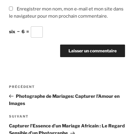
Enregistrer mon nom, mon e-mail et mon site dans
le navigateur pour mon prochain commentaire.
six
−
6
=
Navigation
Article
PRÉCÉDENT
de
précédent
Photographe de Mariages: Capturer l’Amour en
l’article
Images
Article
SUIVANT
suivant
Capturer l’Essence d’un Mariage Africain : Le Regard
Sensible d’un Photographe