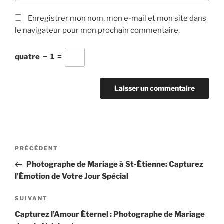
Enregistrer mon nom, mon e-mail et mon site dans
le navigateur pour mon prochain commentaire.
quatre
−
1
=
Navigation
Article
PRÉCÉDENT
de
précédent
Photographe de Mariage à St-Étienne: Capturez
l’article
l’Émotion de Votre Jour Spécial
Article
SUIVANT
suivant
Capturez l’Amour Éternel : Photographe de Mariage