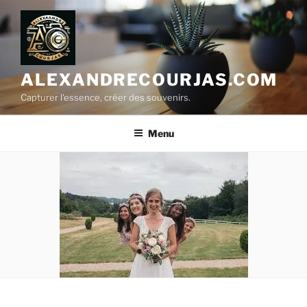
Aller
au
contenu
principal
ALEXANDRECOURJAS.COM
Capturer l'essence, créer des souvenirs.
Menu