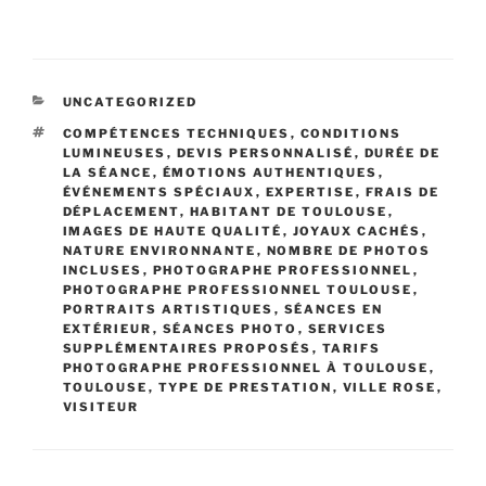
CATÉGORIES
UNCATEGORIZED
ÉTIQUETTES
COMPÉTENCES TECHNIQUES
,
CONDITIONS
LUMINEUSES
,
DEVIS PERSONNALISÉ
,
DURÉE DE
LA SÉANCE
,
ÉMOTIONS AUTHENTIQUES
,
ÉVÉNEMENTS SPÉCIAUX
,
EXPERTISE
,
FRAIS DE
DÉPLACEMENT
,
HABITANT DE TOULOUSE
,
IMAGES DE HAUTE QUALITÉ
,
JOYAUX CACHÉS
,
NATURE ENVIRONNANTE
,
NOMBRE DE PHOTOS
INCLUSES
,
PHOTOGRAPHE PROFESSIONNEL
,
PHOTOGRAPHE PROFESSIONNEL TOULOUSE
,
PORTRAITS ARTISTIQUES
,
SÉANCES EN
EXTÉRIEUR
,
SÉANCES PHOTO
,
SERVICES
SUPPLÉMENTAIRES PROPOSÉS
,
TARIFS
PHOTOGRAPHE PROFESSIONNEL À TOULOUSE
,
TOULOUSE
,
TYPE DE PRESTATION
,
VILLE ROSE
,
VISITEUR