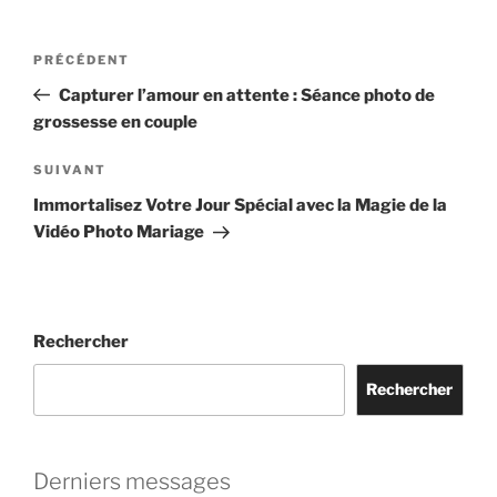
Navigation
Article
PRÉCÉDENT
de
précédent
Capturer l’amour en attente : Séance photo de
l’article
grossesse en couple
Article
SUIVANT
suivant
Immortalisez Votre Jour Spécial avec la Magie de la
Vidéo Photo Mariage
Rechercher
Rechercher
Derniers messages