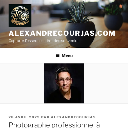
Aller
au
contenu
principal
ALEXANDRECOURJAS.COM
Capturer l'essence, créer des souvenirs.
Menu
PUBLIÉ
28 AVRIL 2025
PAR
ALEXANDRECOURJAS
LE
Photographe professionnel à