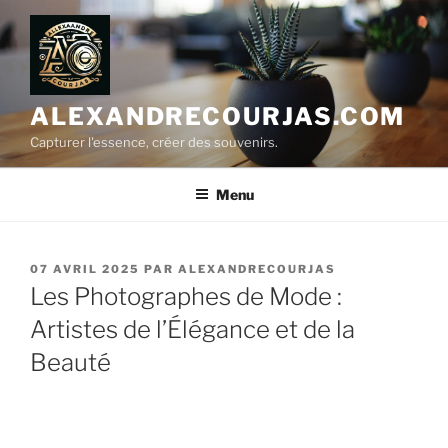
Aller
au
contenu
principal
ALEXANDRECOURJAS.COM
Capturer l'essence, créer des souvenirs.
Menu
PUBLIÉ
07 AVRIL 2025
PAR
ALEXANDRECOURJAS
LE
Les Photographes de Mode :
Artistes de l’Élégance et de la
Beauté