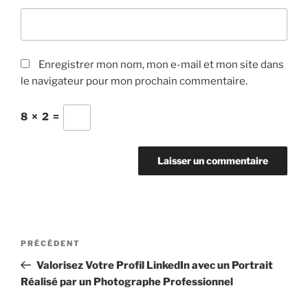
Enregistrer mon nom, mon e-mail et mon site dans
le navigateur pour mon prochain commentaire.
8
×
2
=
Navigation
Article
PRÉCÉDENT
de
précédent
Valorisez Votre Profil LinkedIn avec un Portrait
l’article
Réalisé par un Photographe Professionnel