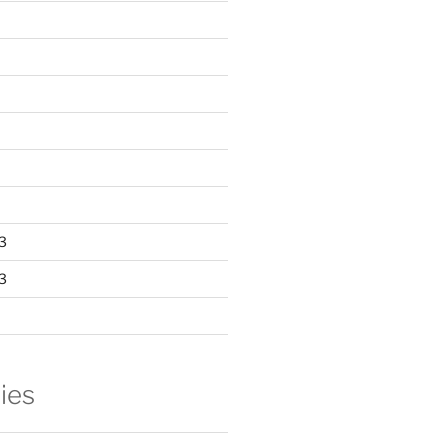
3
3
ies