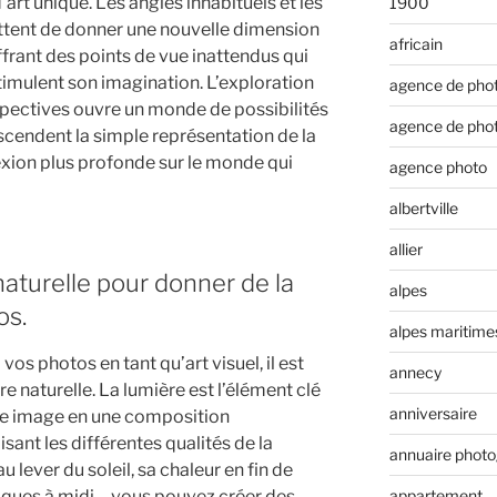
art unique. Les angles inhabituels et les
1900
ttent de donner une nouvelle dimension
africain
frant des points de vue inattendus qui
stimulent son imagination. L’exploration
agence de pho
spectives ouvre un monde de possibilités
agence de pho
scendent la simple représentation de la
flexion plus profonde sur le monde qui
agence photo
albertville
allier
naturelle pour donner de la
alpes
os.
alpes maritime
os photos en tant qu’art visuel, il est
annecy
re naturelle. La lumière est l’élément clé
anniversaire
le image en une composition
isant les différentes qualités de la
annuaire phot
u lever du soleil, sa chaleur en fin de
ques à midi – vous pouvez créer des
appartement