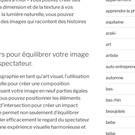
a dimension et de la texture à vos
apprendre la p
la lumière naturelle, vous pouvez
r des images qui racontent des histoires
aquitaine
araki
art
iers pour équilibrer votre image
artiste
spectateur.
auto entrepren
aphie en tant qu’art visuel, l’utilisation
automne
tielle pour créer une composition
bas
visant votre image en neuf parties égales
 vous pouvez positionner les éléments
bas rhin
 d’intersection pour créer un impact
beaujolais
ue permet non seulement d’équilibrer
der efficacement le regard du spectateur
bebe
i une expérience visuelle harmonieuse et
bébe