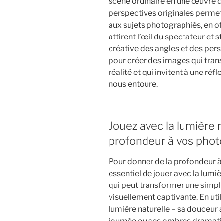
scène ordinaire en une œuvre d’
perspectives originales perme
aux sujets photographiés, en of
attirent l’œil du spectateur et 
créative des angles et des per
pour créer des images qui tran
réalité et qui invitent à une ré
nous entoure.
Jouez avec la lumière 
profondeur à vos phot
Pour donner de la profondeur à v
essentiel de jouer avec la lumiè
qui peut transformer une simp
visuellement captivante. En util
lumière naturelle – sa douceur a
journée ou ses ombres dramati