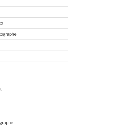
to
tographe
s
ographe