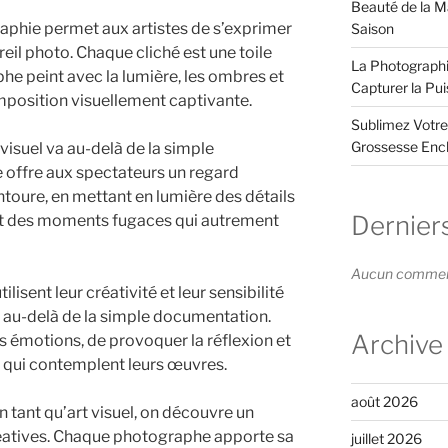
Beauté de la Ma
graphie permet aux artistes de s’exprimer
Saison
areil photo. Chaque cliché est une toile
La Photographi
phe peint avec la lumière, les ombres et
Capturer la Pu
mposition visuellement captivante.
Sublimez Votre
Grossesse Enc
visuel va au-delà de la simple
le offre aux spectateurs un regard
ntoure, en mettant en lumière des détails
Dernier
nt des moments fugaces qui autrement
Aucun commenta
lisent leur créativité et leur sensibilité
 au-delà de la simple documentation.
Archive
es émotions, de provoquer la réflexion et
x qui contemplent leurs œuvres.
août 2026
 tant qu’art visuel, on découvre un
créatives. Chaque photographe apporte sa
juillet 2026