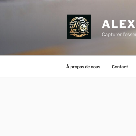
Aller
au
contenu
ALEX
principal
Capturer l'esse
À propos de nous
Contact