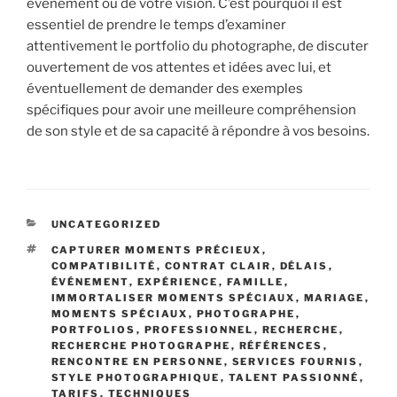
événement ou de votre vision. C’est pourquoi il est
essentiel de prendre le temps d’examiner
attentivement le portfolio du photographe, de discuter
ouvertement de vos attentes et idées avec lui, et
éventuellement de demander des exemples
spécifiques pour avoir une meilleure compréhension
de son style et de sa capacité à répondre à vos besoins.
CATÉGORIES
UNCATEGORIZED
ÉTIQUETTES
CAPTURER MOMENTS PRÉCIEUX
,
COMPATIBILITÉ
,
CONTRAT CLAIR
,
DÉLAIS
,
ÉVÉNEMENT
,
EXPÉRIENCE
,
FAMILLE
,
IMMORTALISER MOMENTS SPÉCIAUX
,
MARIAGE
,
MOMENTS SPÉCIAUX
,
PHOTOGRAPHE
,
PORTFOLIOS
,
PROFESSIONNEL
,
RECHERCHE
,
RECHERCHE PHOTOGRAPHE
,
RÉFÉRENCES
,
RENCONTRE EN PERSONNE
,
SERVICES FOURNIS
,
STYLE PHOTOGRAPHIQUE
,
TALENT PASSIONNÉ
,
TARIFS
,
TECHNIQUES