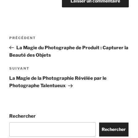
Navigation
Article
PRÉCÉDENT
de
précédent
La Magie du Photographe de Produit : Capturer la
l’article
Beauté des Objets
Article
SUIVANT
suivant
La Magie de la Photographie Révélée par le
Photographe Talentueux
Rechercher
Rechercher