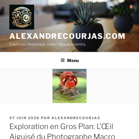
Aller
au
contenu
principal
ALEXANDRECOURJAS.COM
Capturer l'essence, créer des souvenirs.
Menu
PUBLIÉ
07 JUIN 2026
PAR
ALEXANDRECOURJAS
LE
Exploration en Gros Plan: L’Œil
Aiguisé du Photographe Macro