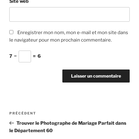
Site web
Enregistrer mon nom, mon e-mail et mon site dans
le navigateur pour mon prochain commentaire.
7
−
=
6
Navigation
Article
PRÉCÉDENT
de
précédent
Trouver le Photographe de Mariage Parfait dans
l’article
le Département 60