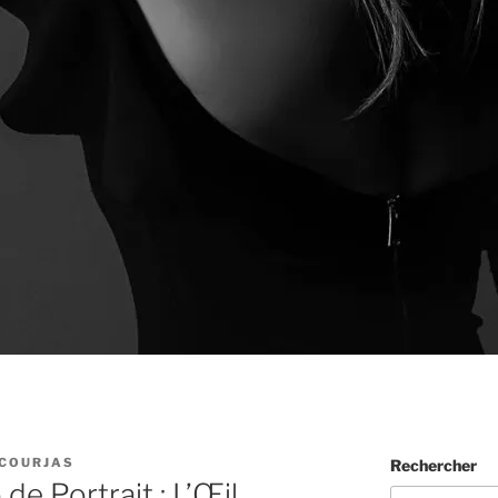
COURJAS
Rechercher
de Portrait : L’Œil