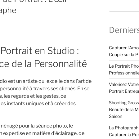
aphe
Dernier
Capturer l’Amo
ortrait en Studio :
Couple sur la P
ce de la Personnalité
Le Portrait Pho
Professionnell
o est un artiste qui excelle dans l’art de
Valorisez Votr
ersonnalité à travers ses clichés. En se
Portrait Entrep
 les regards et les gestes, ce
Shooting Gross
des instants uniques et à créer des
Beauté de la Ma
Saison
ménagé pour la séance photo, le
La Photographi
n expertise en matière d’éclairage, de
Capturer la Pu