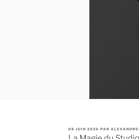
PUBLIÉ
08 JUIN 2026
PAR
ALEXANDRE
LE
La Magie du Studio 