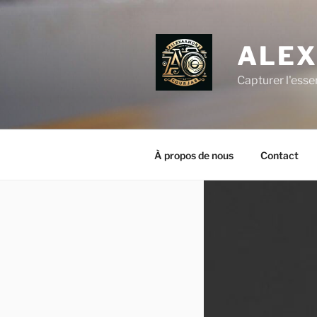
Aller
au
contenu
ALEX
principal
Capturer l'esse
À propos de nous
Contact