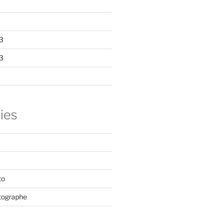
3
3
ies
to
tographe